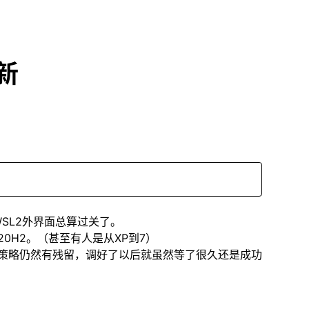
更新
新WSL2外界面总算过关了。
了20H2。（甚至有人是从XP到7）
策略仍然有残留，调好了以后就虽然等了很久还是成功