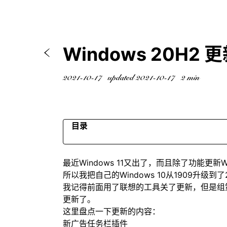
Windows 20H2 
2021-10-17
updated 2021-10-17
2 min
目录
新广告任务栏插件
最近Windows 11又出了，而且除了功能更
开始菜单，输入法UI更新
所以我把自己的Windows 10从1909升级到
电脑属性
我记得前面用了联想的工具关了更新，但是组
目前遇到的问题
更新了。
Footnotes
这里盘点一下更新的内容：
新广告任务栏插件