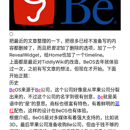
体验
BeBox
参考
Footnotes
🌕
把最近的文章整理的一下，把很多已经不准备写的内
容都删掉了，而且把
暂定
加了删除的选项，加了一个
RevealWidget，给
Home
也加了一个timeline。
上面都是最近对TiddlyWiki的改造，BeOS去年就体验
过一次，之前有写文章的想法，但现在才开始。下面
开始正题：
历史
B
e
OS来源于
B
e
公司，这个公司好像是从苹果公司分裂
出来的，不过这个公司的名字到很有创意，
B
e
就是英
语中的“是”的意思。商标也很富有特色，有着鲜明的
蓝
红
配色，这样的设计在BeOS也有体验。
根据介绍，BeOS是对多媒体有着强大支持的，比如说
3D。最后苹果公司准备收购Be公司，但由于钱不够的