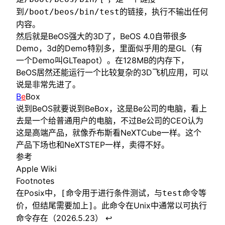
到
的链接，执行不输出任何
/boot/beos/bin/test
内容。
然后就是BeOS强大的3D了，BeOS 4.0自带很多
Demo，3d的Demo特别多，里面似乎用的是GL（有
一个Demo叫GLTeapot）。在128MB的内存下，
BeOS居然还能运行一个比较复杂的3D飞机应用，可以
说是非常先进了。
B
e
Box
说到BeOS就要说到BeBox，这是Be公司的电脑，看上
去是一个给普通用户的电脑，不过Be公司的CEO认为
这是高端产品，就像乔布斯看NeXTCube一样。这个
产品下场也和NeXTSTEP一样，卖得不好。
参考
Apple Wiki
Footnotes
在Posix中，
命令用于进行条件测试，与
命令等
[
test
价，但结尾需要加上
。此命令在Unix中通常以可执行
]
↩
命令存在（2026.5.23）