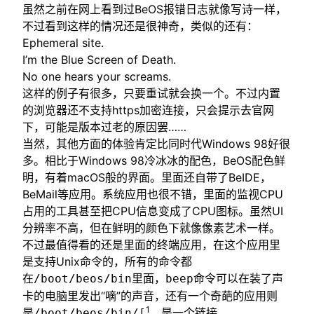
虽然之前在网上看到过BeOS报错日志就像写诗一样，
不过看到这样的情况还是很神奇，类似的还有：
Ephemeral site.
I’m the Blue Screen of Death.
No one hears your screams.
这样的例子有很多，只要重试就会换一个。不过内置
的浏览器还不支持https加密连接，只会提示去官网
下，可能是版本过老的原因罢……
当然，其他方面的体验肯定比同时代Windows 98好很
多。相比于Windows 98冷冰冰的配色，BeOS配色鲜
明，有着macOS般的界面。里面还自带了BeIDE，
BeMail等应用。系统应用也很不错，里面的监视CPU
占用的工具甚至把CPU信息变成了CPU图标。虽然UI
分辨率不高，但在鲜明的颜色下就像像素艺术一样。
不过最值得看的还是里面的终端应用，在这个应用里
是支持Unix命令的，所有的命令都
在
里面，
命令可以在装了声
/boot/beos/bin
beep
卡的电脑里发出“嘀”的声音，还有一个奇葩的应用则
1
是
，是一个链接
/boot/beos/bin/[