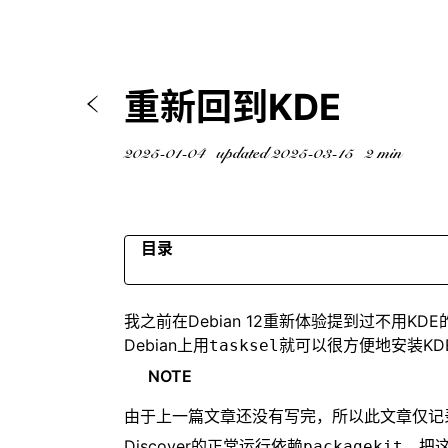
重新回到KDE
2025-01-04
updated 2025-03-15
2 min
目录
软件
我之前在
Debian 12重新体验
提到过不用KDE
QAPT安装器
Debian上用
就可以很方便地安装KD
tasksel
更多设置界面
NOTE
调整
Kimpanel
由于上一篇文章还没有写完，所以此文章仅记
禁用Akonadi
Discover的正常运行依赖
，把这
packagekit