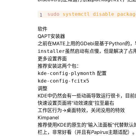
sudo
 systemctl
 disable
 packag
软件
QAPT安装器
之前在MATE上用的
GDebi
是基于Python
虽然启动有点慢，但是解决了占
installer
更多设置界面
推荐安装这两个包：
配置
kde-config-plymonth
kde-config-fcitx5
调整
KDE中仍然会有一些动画导致运行很卡，目前
快速设置页面将“动效速度”拉至最右
工作区行为->桌面特效，关闭没用的特效
Kimpanel
推荐使用KDE的原生的“输入法面板”代替默
栏上，非常好看（并且有
Papirus
主题适配）